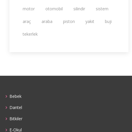
motor
otomobil
silindir
sistem
araç
araba
piston
yakıt
buji
tekerlek
Bebek
Dantel
Bitkiler
E-Okul