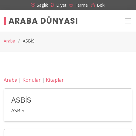
Sağlık
Diyet
Termal
Bitki
ARABA DÜNYASI
Araba
ASBİS
Araba
|
Konular
|
Kitaplar
ASBİS
ASBİS